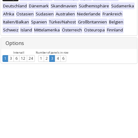
Deutschland
Dänemark
Skandinavien
Südhemisphäre
Südamerika
Afrika
Ostasien
Südasien
Australien
Niederlande
Frankreich
Italien/Balkan
Spanien
Türkei/Nahost
Großbritannien
Belgien
Schweiz
Island
Mittelamerika
Österreich
Osteuropa
Finnland
Options
Intervall
Number of panels in row
1
3
6
12
24
1
2
3
4
6