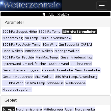
Toggle
naviga
Alle Modelle
Parameter
500 hPa Geopot. Höhe
850 hPa Temp.
850 hPa Stromlinien
Niederschlag
2m Temp
700 hPa Vertikalbew
850 hPa Pot. Äquiv. Temp
10m Wind
2m Taupunkt
CAPE/LI
Hohe Wolken
Mittelhohe Wolken
Niedrige Wolken
700 hPa Rel. Feuchte
Min/Max Temp.
Gesamtniederschlag
Spitzenwind
2m Rel. feuchte
300 hPa Wind
200 hPa Wind
Gesamtbedeckungsgrad
Gesamtschneehöhe
Neuschneehöhe
Gesamt-Neuschnee
Mittl. Wolken
850 hPa Temp. Abweichung
500 hPa Wind
50 hPa Temp
Schnee/Eis
Wellenhoehe
Niederschlagsform
Gebiet
Europa
Nordhemisphäre
Mitteleuropa
Alpen
Nordamerika