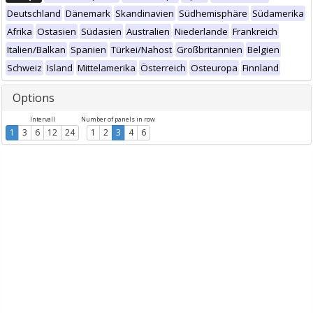
Deutschland
Dänemark
Skandinavien
Südhemisphäre
Südamerika
Afrika
Ostasien
Südasien
Australien
Niederlande
Frankreich
Italien/Balkan
Spanien
Türkei/Nahost
Großbritannien
Belgien
Schweiz
Island
Mittelamerika
Österreich
Osteuropa
Finnland
Options
Intervall
Number of panels in row
1
3
6
12
24
1
2
3
4
6