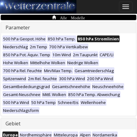
Toggle
naviga
Alle Modelle
Parameter
500 hPa Geopot. Höhe
850 hPa Temp.
850 hPa Stromlinien
Niederschlag
2m Temp
700 hPa Vertikalbew
850 hPa Pot. Äquiv. Temp
10m Wind
2m Taupunkt
CAPE/LI
Hohe Wolken
Mittelhohe Wolken
Niedrige Wolken
700 hPa Rel. Feuchte
Min/Max Temp.
Gesamtniederschlag
Spitzenwind
2m Rel. feuchte
300 hPa Wind
200 hPa Wind
Gesamtbedeckungsgrad
Gesamtschneehöhe
Neuschneehöhe
Gesamt-Neuschnee
Mittl. Wolken
850 hPa Temp. Abweichung
500 hPa Wind
50 hPa Temp
Schnee/Eis
Wellenhoehe
Niederschlagsform
Gebiet
Europa
Nordhemisphäre
Mitteleuropa
Alpen
Nordamerika