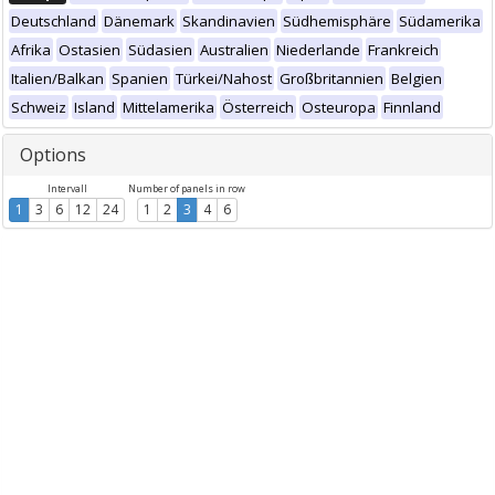
Deutschland
Dänemark
Skandinavien
Südhemisphäre
Südamerika
Afrika
Ostasien
Südasien
Australien
Niederlande
Frankreich
Italien/Balkan
Spanien
Türkei/Nahost
Großbritannien
Belgien
Schweiz
Island
Mittelamerika
Österreich
Osteuropa
Finnland
Options
Intervall
Number of panels in row
1
3
6
12
24
1
2
3
4
6