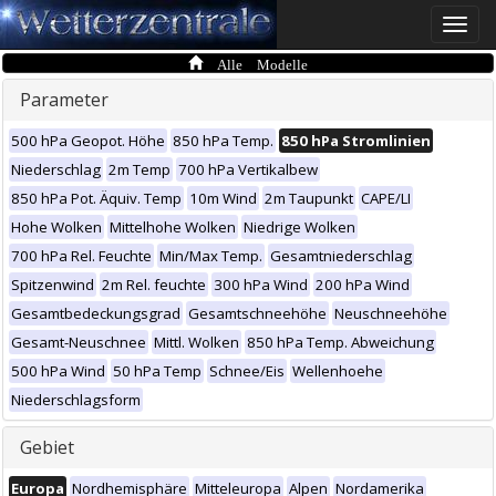
Toggle
naviga
Alle Modelle
Parameter
500 hPa Geopot. Höhe
850 hPa Temp.
850 hPa Stromlinien
Niederschlag
2m Temp
700 hPa Vertikalbew
850 hPa Pot. Äquiv. Temp
10m Wind
2m Taupunkt
CAPE/LI
Hohe Wolken
Mittelhohe Wolken
Niedrige Wolken
700 hPa Rel. Feuchte
Min/Max Temp.
Gesamtniederschlag
Spitzenwind
2m Rel. feuchte
300 hPa Wind
200 hPa Wind
Gesamtbedeckungsgrad
Gesamtschneehöhe
Neuschneehöhe
Gesamt-Neuschnee
Mittl. Wolken
850 hPa Temp. Abweichung
500 hPa Wind
50 hPa Temp
Schnee/Eis
Wellenhoehe
Niederschlagsform
Gebiet
Europa
Nordhemisphäre
Mitteleuropa
Alpen
Nordamerika