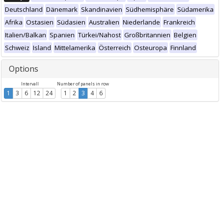
Deutschland
Dänemark
Skandinavien
Südhemisphäre
Südamerika
Afrika
Ostasien
Südasien
Australien
Niederlande
Frankreich
Italien/Balkan
Spanien
Türkei/Nahost
Großbritannien
Belgien
Schweiz
Island
Mittelamerika
Österreich
Osteuropa
Finnland
Options
Intervall
Number of panels in row
1
3
6
12
24
1
2
3
4
6