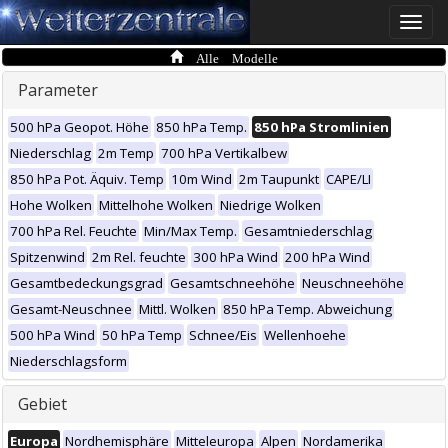
Toggle
naviga
Alle Modelle
Parameter
500 hPa Geopot. Höhe
850 hPa Temp.
850 hPa Stromlinien
Niederschlag
2m Temp
700 hPa Vertikalbew
850 hPa Pot. Äquiv. Temp
10m Wind
2m Taupunkt
CAPE/LI
Hohe Wolken
Mittelhohe Wolken
Niedrige Wolken
700 hPa Rel. Feuchte
Min/Max Temp.
Gesamtniederschlag
Spitzenwind
2m Rel. feuchte
300 hPa Wind
200 hPa Wind
Gesamtbedeckungsgrad
Gesamtschneehöhe
Neuschneehöhe
Gesamt-Neuschnee
Mittl. Wolken
850 hPa Temp. Abweichung
500 hPa Wind
50 hPa Temp
Schnee/Eis
Wellenhoehe
Niederschlagsform
Gebiet
Europa
Nordhemisphäre
Mitteleuropa
Alpen
Nordamerika