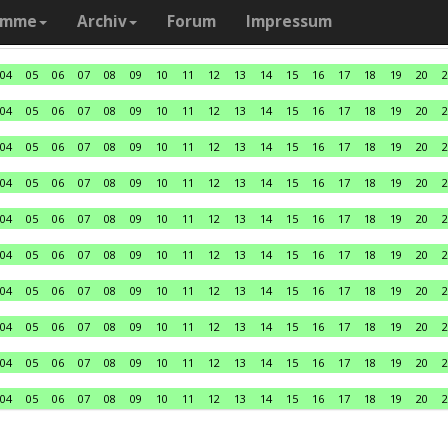
amme
Archiv
Forum
Impressum
04
05
06
07
08
09
10
11
12
13
14
15
16
17
18
19
20
2
04
05
06
07
08
09
10
11
12
13
14
15
16
17
18
19
20
2
04
05
06
07
08
09
10
11
12
13
14
15
16
17
18
19
20
2
04
05
06
07
08
09
10
11
12
13
14
15
16
17
18
19
20
2
04
05
06
07
08
09
10
11
12
13
14
15
16
17
18
19
20
2
04
05
06
07
08
09
10
11
12
13
14
15
16
17
18
19
20
2
04
05
06
07
08
09
10
11
12
13
14
15
16
17
18
19
20
2
04
05
06
07
08
09
10
11
12
13
14
15
16
17
18
19
20
2
04
05
06
07
08
09
10
11
12
13
14
15
16
17
18
19
20
2
04
05
06
07
08
09
10
11
12
13
14
15
16
17
18
19
20
2