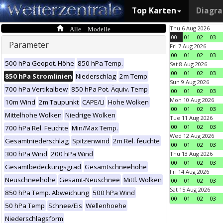
Top Karten
Diagr
Alle Modelle
Thu 6 Aug 2026
00
01
02
03
Parameter
Fri 7 Aug 2026
00
01
02
03
500 hPa Geopot. Höhe
850 hPa Temp.
Sat 8 Aug 2026
00
01
02
03
850 hPa Stromlinien
Niederschlag
2m Temp
Sun 9 Aug 2026
700 hPa Vertikalbew
850 hPa Pot. Äquiv. Temp
00
01
02
03
Mon 10 Aug 2026
10m Wind
2m Taupunkt
CAPE/LI
Hohe Wolken
00
01
02
03
Mittelhohe Wolken
Niedrige Wolken
Tue 11 Aug 2026
00
01
02
03
700 hPa Rel. Feuchte
Min/Max Temp.
Wed 12 Aug 2026
Gesamtniederschlag
Spitzenwind
2m Rel. feuchte
00
01
02
03
300 hPa Wind
200 hPa Wind
Thu 13 Aug 2026
00
01
02
03
Gesamtbedeckungsgrad
Gesamtschneehöhe
Fri 14 Aug 2026
Neuschneehöhe
Gesamt-Neuschnee
Mittl. Wolken
00
01
02
03
Sat 15 Aug 2026
850 hPa Temp. Abweichung
500 hPa Wind
00
01
02
03
50 hPa Temp
Schnee/Eis
Wellenhoehe
Niederschlagsform