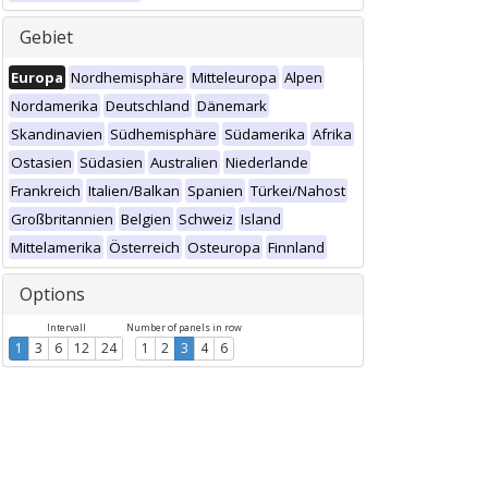
Gebiet
Europa
Nordhemisphäre
Mitteleuropa
Alpen
Nordamerika
Deutschland
Dänemark
Skandinavien
Südhemisphäre
Südamerika
Afrika
Ostasien
Südasien
Australien
Niederlande
Frankreich
Italien/Balkan
Spanien
Türkei/Nahost
Großbritannien
Belgien
Schweiz
Island
Mittelamerika
Österreich
Osteuropa
Finnland
Options
Intervall
Number of panels in row
1
3
6
12
24
1
2
3
4
6