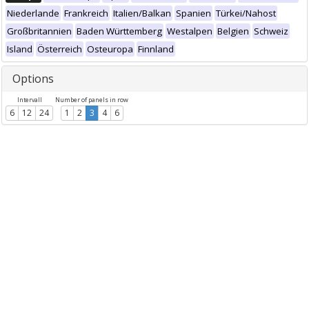
Niederlande
Frankreich
Italien/Balkan
Spanien
Türkei/Nahost
Großbritannien
Baden Württemberg
Westalpen
Belgien
Schweiz
Island
Österreich
Osteuropa
Finnland
Options
Intervall
Number of panels in row
6
12
24
1
2
3
4
6