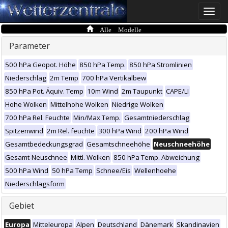
Toggle
naviga
Alle Modelle
Parameter
500 hPa Geopot. Höhe
850 hPa Temp.
850 hPa Stromlinien
Niederschlag
2m Temp
700 hPa Vertikalbew
850 hPa Pot. Äquiv. Temp
10m Wind
2m Taupunkt
CAPE/LI
Hohe Wolken
Mittelhohe Wolken
Niedrige Wolken
700 hPa Rel. Feuchte
Min/Max Temp.
Gesamtniederschlag
Spitzenwind
2m Rel. feuchte
300 hPa Wind
200 hPa Wind
Gesamtbedeckungsgrad
Gesamtschneehöhe
Neuschneehöhe
Gesamt-Neuschnee
Mittl. Wolken
850 hPa Temp. Abweichung
500 hPa Wind
50 hPa Temp
Schnee/Eis
Wellenhoehe
Niederschlagsform
Gebiet
Europa
Mitteleuropa
Alpen
Deutschland
Dänemark
Skandinavien