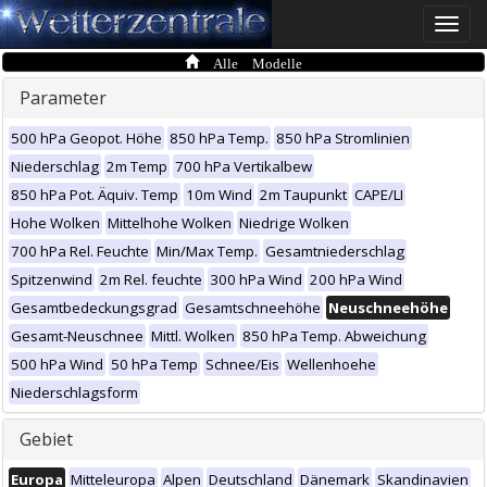
Toggle
naviga
Alle Modelle
Parameter
500 hPa Geopot. Höhe
850 hPa Temp.
850 hPa Stromlinien
Niederschlag
2m Temp
700 hPa Vertikalbew
850 hPa Pot. Äquiv. Temp
10m Wind
2m Taupunkt
CAPE/LI
Hohe Wolken
Mittelhohe Wolken
Niedrige Wolken
700 hPa Rel. Feuchte
Min/Max Temp.
Gesamtniederschlag
Spitzenwind
2m Rel. feuchte
300 hPa Wind
200 hPa Wind
Gesamtbedeckungsgrad
Gesamtschneehöhe
Neuschneehöhe
Gesamt-Neuschnee
Mittl. Wolken
850 hPa Temp. Abweichung
500 hPa Wind
50 hPa Temp
Schnee/Eis
Wellenhoehe
Niederschlagsform
Gebiet
Europa
Mitteleuropa
Alpen
Deutschland
Dänemark
Skandinavien