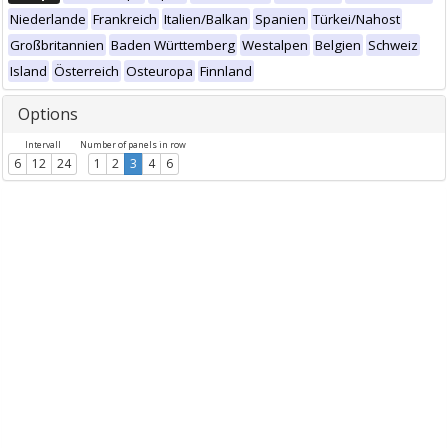
Niederlande
Frankreich
Italien/Balkan
Spanien
Türkei/Nahost
Großbritannien
Baden Württemberg
Westalpen
Belgien
Schweiz
Island
Österreich
Osteuropa
Finnland
Options
Intervall
Number of panels in row
6
12
24
1
2
3
4
6