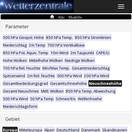
Toggle
naviga
Alle Modelle
Parameter
500 hPa Geopot. Höhe
850 hPa Temp.
850 hPa Stromlinien
Niederschlag
2m Temp
700 hPa Vertikalbew
850 hPa Pot. Äquiv. Temp
10m Wind
2m Taupunkt
CAPE/LI
Hohe Wolken
Mittelhohe Wolken
Niedrige Wolken
700 hPa Rel. Feuchte
Min/Max Temp.
Gesamtniederschlag
Spitzenwind
2m Rel. feuchte
300 hPa Wind
200 hPa Wind
Gesamtbedeckungsgrad
Gesamtschneehöhe
Neuschneehöhe
Gesamt-Neuschnee
Mittl. Wolken
850 hPa Temp. Abweichung
500 hPa Wind
50 hPa Temp
Schnee/Eis
Wellenhoehe
Niederschlagsform
Gebiet
Europa
Mitteleuropa
Alpen
Deutschland
Dänemark
Skandinavien