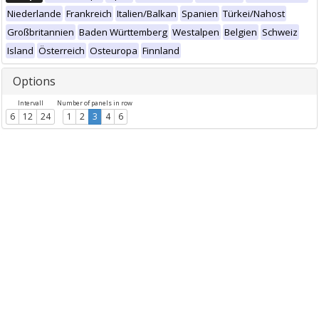
Niederlande
Frankreich
Italien/Balkan
Spanien
Türkei/Nahost
Großbritannien
Baden Württemberg
Westalpen
Belgien
Schweiz
Island
Österreich
Osteuropa
Finnland
Options
Intervall
Number of panels in row
6
12
24
1
2
3
4
6