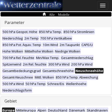
Toggle
naviga
Alle Modelle
Parameter
500 hPa Geopot. Höhe
850 hPa Temp.
850 hPa Stromlinien
Niederschlag
2m Temp
700 hPa Vertikalbew
850 hPa Pot. Äquiv. Temp
10m Wind
2m Taupunkt
CAPE/LI
Hohe Wolken
Mittelhohe Wolken
Niedrige Wolken
700 hPa Rel. Feuchte
Min/Max Temp.
Gesamtniederschlag
Spitzenwind
2m Rel. feuchte
300 hPa Wind
200 hPa Wind
Gesamtbedeckungsgrad
Gesamtschneehöhe
Neuschneehöhe
Gesamt-Neuschnee
Mittl. Wolken
850 hPa Temp. Abweichung
500 hPa Wind
50 hPa Temp
Schnee/Eis
Wellenhoehe
Niederschlagsform
Gebiet
Europa
Mitteleuropa
Alpen
Deutschland
Dänemark
Skandinavien