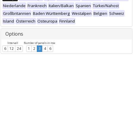
Niederlande
Frankreich
Italien/Balkan
Spanien
Türkei/Nahost
Großbritannien
Baden Württemberg
Westalpen
Belgien
Schweiz
Island
Österreich
Osteuropa
Finnland
Options
Intervall
Number of panels in row
6
12
24
1
2
3
4
6