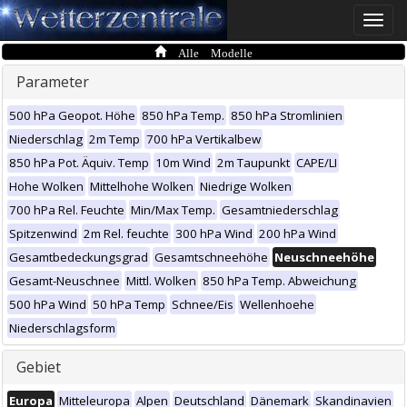
Toggle
naviga
Alle Modelle
Parameter
500 hPa Geopot. Höhe
850 hPa Temp.
850 hPa Stromlinien
Niederschlag
2m Temp
700 hPa Vertikalbew
850 hPa Pot. Äquiv. Temp
10m Wind
2m Taupunkt
CAPE/LI
Hohe Wolken
Mittelhohe Wolken
Niedrige Wolken
700 hPa Rel. Feuchte
Min/Max Temp.
Gesamtniederschlag
Spitzenwind
2m Rel. feuchte
300 hPa Wind
200 hPa Wind
Gesamtbedeckungsgrad
Gesamtschneehöhe
Neuschneehöhe
Gesamt-Neuschnee
Mittl. Wolken
850 hPa Temp. Abweichung
500 hPa Wind
50 hPa Temp
Schnee/Eis
Wellenhoehe
Niederschlagsform
Gebiet
Europa
Mitteleuropa
Alpen
Deutschland
Dänemark
Skandinavien