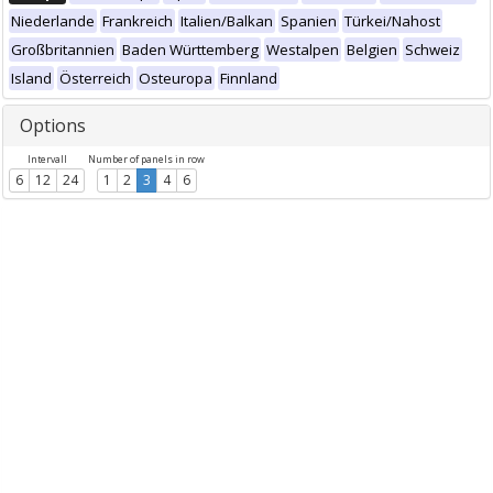
Niederlande
Frankreich
Italien/Balkan
Spanien
Türkei/Nahost
Großbritannien
Baden Württemberg
Westalpen
Belgien
Schweiz
Island
Österreich
Osteuropa
Finnland
Options
Intervall
Number of panels in row
6
12
24
1
2
3
4
6