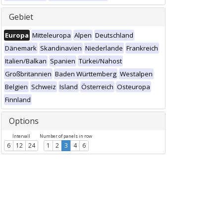
Gebiet
Europa
Mitteleuropa
Alpen
Deutschland
Dänemark
Skandinavien
Niederlande
Frankreich
Italien/Balkan
Spanien
Türkei/Nahost
Großbritannien
Baden Württemberg
Westalpen
Belgien
Schweiz
Island
Österreich
Osteuropa
Finnland
Options
Intervall
Number of panels in row
6
12
24
1
2
3
4
6