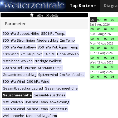
Top Karten
Diagr
Alle Modelle
06
07
08
09
Parameter
Sat 8 Aug 2026
00
01
02
03
500 hPa Geopot. Höhe
850 hPa Temp.
Sun 9 Aug 2026
00
01
02
03
850 hPa Stromlinien
Niederschlag
2m Temp
Mon 10 Aug 2026
700 hPa Vertikalbew
850 hPa Pot. Äquiv. Temp
00
01
02
03
Tue 11 Aug 2026
10m Wind
2m Taupunkt
CAPE/LI
Hohe Wolken
00
01
02
03
Mittelhohe Wolken
Niedrige Wolken
Wed 12 Aug 2026
00
01
02
03
700 hPa Rel. Feuchte
Min/Max Temp.
Thu 13 Aug 2026
Gesamtniederschlag
Spitzenwind
2m Rel. feuchte
00
01
02
03
300 hPa Wind
200 hPa Wind
Gesamtbedeckungsgrad
Gesamtschneehöhe
Neuschneehöhe
Gesamt-Neuschnee
Mittl. Wolken
850 hPa Temp. Abweichung
500 hPa Wind
50 hPa Temp
Schnee/Eis
Wellenhoehe
Niederschlagsform