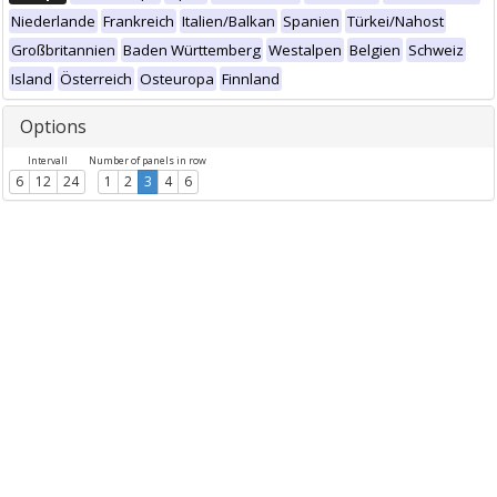
Niederlande
Frankreich
Italien/Balkan
Spanien
Türkei/Nahost
Großbritannien
Baden Württemberg
Westalpen
Belgien
Schweiz
Island
Österreich
Osteuropa
Finnland
Options
Intervall
Number of panels in row
6
12
24
1
2
3
4
6