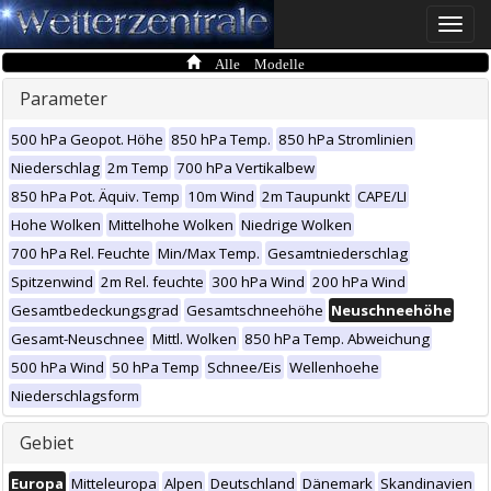
Toggle
naviga
Alle Modelle
Parameter
500 hPa Geopot. Höhe
850 hPa Temp.
850 hPa Stromlinien
Niederschlag
2m Temp
700 hPa Vertikalbew
850 hPa Pot. Äquiv. Temp
10m Wind
2m Taupunkt
CAPE/LI
Hohe Wolken
Mittelhohe Wolken
Niedrige Wolken
700 hPa Rel. Feuchte
Min/Max Temp.
Gesamtniederschlag
Spitzenwind
2m Rel. feuchte
300 hPa Wind
200 hPa Wind
Gesamtbedeckungsgrad
Gesamtschneehöhe
Neuschneehöhe
Gesamt-Neuschnee
Mittl. Wolken
850 hPa Temp. Abweichung
500 hPa Wind
50 hPa Temp
Schnee/Eis
Wellenhoehe
Niederschlagsform
Gebiet
Europa
Mitteleuropa
Alpen
Deutschland
Dänemark
Skandinavien