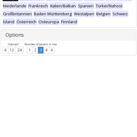
Niederlande
Frankreich
Italien/Balkan
Spanien
Türkei/Nahost
Großbritannien
Baden Württemberg
Westalpen
Belgien
Schweiz
Island
Österreich
Osteuropa
Finnland
Options
Intervall
Number of panels in row
6
12
24
1
2
3
4
6