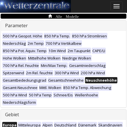
Toggle
naviga
Alle Modelle
Parameter
500 hPa Geopot. Höhe
850 hPa Temp.
850 hPa Stromlinien
Niederschlag
2m Temp
700 hPa Vertikalbew
850 hPa Pot. Äquiv. Temp
10m Wind
2m Taupunkt
CAPE/LI
Hohe Wolken
Mittelhohe Wolken
Niedrige Wolken
700 hPa Rel. Feuchte
Min/Max Temp.
Gesamtniederschlag
Spitzenwind
2m Rel. feuchte
300 hPa Wind
200 hPa Wind
Gesamtbedeckungsgrad
Gesamtschneehöhe
Neuschneehöhe
Gesamt-Neuschnee
Mittl. Wolken
850 hPa Temp. Abweichung
500 hPa Wind
50 hPa Temp
Schnee/Eis
Wellenhoehe
Niederschlagsform
Gebiet
Europa
Mitteleuropa
Alpen
Deutschland
Dänemark
Skandinavien