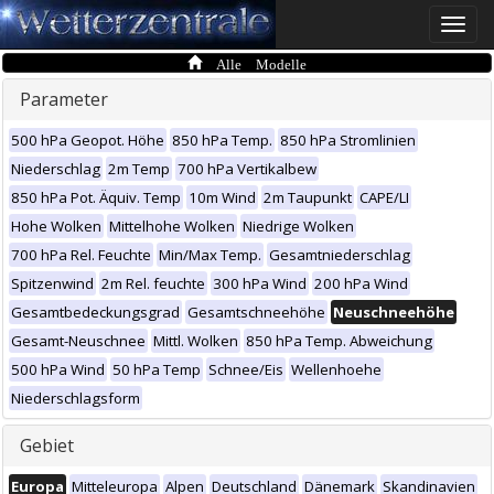
Toggle
naviga
Alle Modelle
Parameter
500 hPa Geopot. Höhe
850 hPa Temp.
850 hPa Stromlinien
Niederschlag
2m Temp
700 hPa Vertikalbew
850 hPa Pot. Äquiv. Temp
10m Wind
2m Taupunkt
CAPE/LI
Hohe Wolken
Mittelhohe Wolken
Niedrige Wolken
700 hPa Rel. Feuchte
Min/Max Temp.
Gesamtniederschlag
Spitzenwind
2m Rel. feuchte
300 hPa Wind
200 hPa Wind
Gesamtbedeckungsgrad
Gesamtschneehöhe
Neuschneehöhe
Gesamt-Neuschnee
Mittl. Wolken
850 hPa Temp. Abweichung
500 hPa Wind
50 hPa Temp
Schnee/Eis
Wellenhoehe
Niederschlagsform
Gebiet
Europa
Mitteleuropa
Alpen
Deutschland
Dänemark
Skandinavien