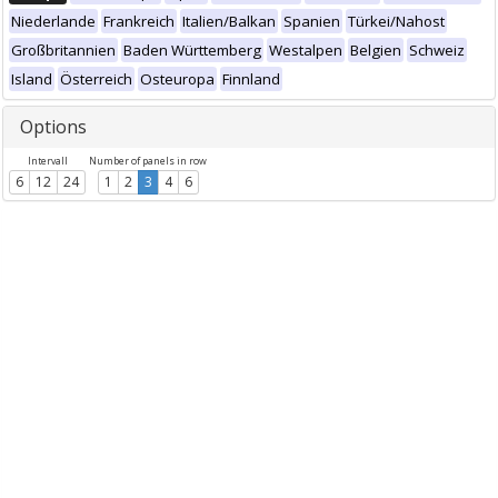
Niederlande
Frankreich
Italien/Balkan
Spanien
Türkei/Nahost
Großbritannien
Baden Württemberg
Westalpen
Belgien
Schweiz
Island
Österreich
Osteuropa
Finnland
Options
Intervall
Number of panels in row
6
12
24
1
2
3
4
6