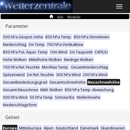
Toggle
naviga
Alle Modelle
Parameter
500 hPa Geopot. Höhe
850 hPa Temp.
850 hPa Stromlinien
Niederschlag
2m Temp
700 hPa Vertikalbew
850 hPa Pot. Äquiv. Temp
10m Wind
2m Taupunkt
CAPE/LI
Hohe Wolken
Mittelhohe Wolken
Niedrige Wolken
700 hPa Rel. Feuchte
Min/Max Temp.
Gesamtniederschlag
Spitzenwind
2m Rel. feuchte
300 hPa Wind
200 hPa Wind
Gesamtbedeckungsgrad
Gesamtschneehöhe
Neuschneehöhe
Gesamt-Neuschnee
Mittl. Wolken
850 hPa Temp. Abweichung
500 hPa Wind
50 hPa Temp
Schnee/Eis
Wellenhoehe
Niederschlagsform
Gebiet
Europa
Mitteleuropa
Alpen
Deutschland
Dänemark
Skandinavien