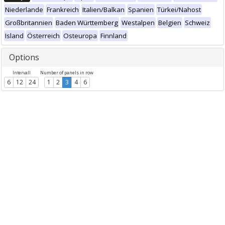
Niederlande
Frankreich
Italien/Balkan
Spanien
Türkei/Nahost
Großbritannien
Baden Württemberg
Westalpen
Belgien
Schweiz
Island
Österreich
Osteuropa
Finnland
Options
Intervall
Number of panels in row
6
12
24
1
2
3
4
6