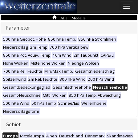
Toggle
naviga
Alle Modelle
Parameter
500 hPa Geopot. Höhe
850 hPa Temp.
850 hPa Stromlinien
Niederschlag
2m Temp
700 hPa Vertikalbew
850 hPa Pot. Äquiv. Temp
10m Wind
2m Taupunkt
CAPE/LI
Hohe Wolken
Mittelhohe Wolken
Niedrige Wolken
700 hPa Rel. Feuchte
Min/Max Temp.
Gesamtniederschlag
Spitzenwind
2m Rel. feuchte
300 hPa Wind
200 hPa Wind
Gesamtbedeckungsgrad
Gesamtschneehöhe
Neuschneehöhe
Gesamt-Neuschnee
Mittl. Wolken
850 hPa Temp. Abweichung
500 hPa Wind
50 hPa Temp
Schnee/Eis
Wellenhoehe
Niederschlagsform
Gebiet
Europa
Mitteleuropa
Alpen
Deutschland
Dänemark
Skandinavien