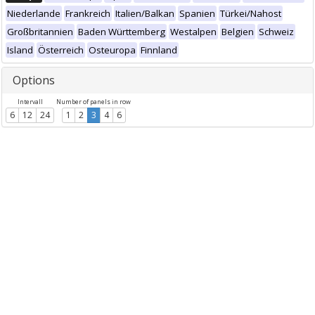
Niederlande
Frankreich
Italien/Balkan
Spanien
Türkei/Nahost
Großbritannien
Baden Württemberg
Westalpen
Belgien
Schweiz
Island
Österreich
Osteuropa
Finnland
Options
Intervall
Number of panels in row
6
12
24
1
2
3
4
6