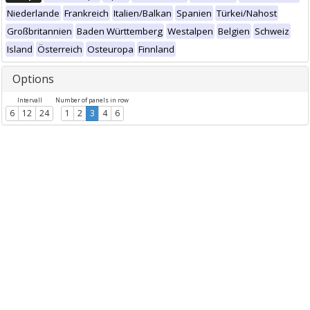
Niederlande
Frankreich
Italien/Balkan
Spanien
Türkei/Nahost
Großbritannien
Baden Württemberg
Westalpen
Belgien
Schweiz
Island
Österreich
Osteuropa
Finnland
Options
Intervall
Number of panels in row
6
12
24
1
2
3
4
6