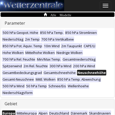
Toggle
naviga
Alle Modelle
Parameter
500 hPa Geopot. Höhe
850 hPa Temp.
850 hPa Stromlinien
Niederschlag
2m Temp
700 hPa Vertikalbew
850 hPa Pot. Äquiv. Temp
10m Wind
2m Taupunkt
CAPE/LI
Hohe Wolken
Mittelhohe Wolken
Niedrige Wolken
700 hPa Rel. Feuchte
Min/Max Temp.
Gesamtniederschlag
Spitzenwind
2m Rel. feuchte
300 hPa Wind
200 hPa Wind
Gesamtbedeckungsgrad
Gesamtschneehöhe
Neuschneehöhe
Gesamt-Neuschnee
Mittl. Wolken
850 hPa Temp. Abweichung
500 hPa Wind
50 hPa Temp
Schnee/Eis
Wellenhoehe
Niederschlagsform
Gebiet
Europa
Mitteleuropa
Alpen
Deutschland
Dänemark
Skandinavien