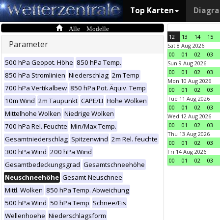
Top Karten
Diagr
Alle Modelle
12
13
14
15
Parameter
Sat 8 Aug 2026
00
01
02
03
500 hPa Geopot. Höhe
850 hPa Temp.
Sun 9 Aug 2026
00
01
02
03
850 hPa Stromlinien
Niederschlag
2m Temp
Mon 10 Aug 2026
700 hPa Vertikalbew
850 hPa Pot. Äquiv. Temp
00
01
02
03
Tue 11 Aug 2026
10m Wind
2m Taupunkt
CAPE/LI
Hohe Wolken
00
01
02
03
Mittelhohe Wolken
Niedrige Wolken
Wed 12 Aug 2026
00
01
02
03
700 hPa Rel. Feuchte
Min/Max Temp.
Thu 13 Aug 2026
Gesamtniederschlag
Spitzenwind
2m Rel. feuchte
00
01
02
03
300 hPa Wind
200 hPa Wind
Fri 14 Aug 2026
00
01
02
03
Gesamtbedeckungsgrad
Gesamtschneehöhe
Neuschneehöhe
Gesamt-Neuschnee
Mittl. Wolken
850 hPa Temp. Abweichung
500 hPa Wind
50 hPa Temp
Schnee/Eis
Wellenhoehe
Niederschlagsform