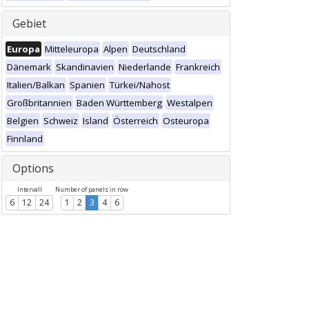
Gebiet
Europa
Mitteleuropa
Alpen
Deutschland
Dänemark
Skandinavien
Niederlande
Frankreich
Italien/Balkan
Spanien
Türkei/Nahost
Großbritannien
Baden Württemberg
Westalpen
Belgien
Schweiz
Island
Österreich
Osteuropa
Finnland
Options
Intervall
Number of panels in row
6
12
24
1
2
3
4
6