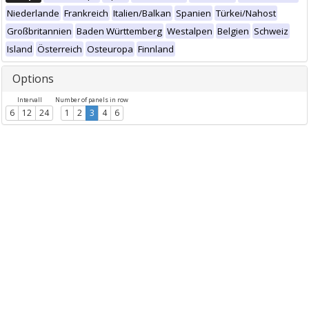
Niederlande
Frankreich
Italien/Balkan
Spanien
Türkei/Nahost
Großbritannien
Baden Württemberg
Westalpen
Belgien
Schweiz
Island
Österreich
Osteuropa
Finnland
Options
Intervall
Number of panels in row
6
12
24
1
2
3
4
6