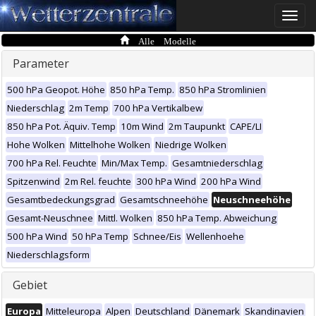
Toggle
naviga
Alle Modelle
Parameter
500 hPa Geopot. Höhe
850 hPa Temp.
850 hPa Stromlinien
Niederschlag
2m Temp
700 hPa Vertikalbew
850 hPa Pot. Äquiv. Temp
10m Wind
2m Taupunkt
CAPE/LI
Hohe Wolken
Mittelhohe Wolken
Niedrige Wolken
700 hPa Rel. Feuchte
Min/Max Temp.
Gesamtniederschlag
Spitzenwind
2m Rel. feuchte
300 hPa Wind
200 hPa Wind
Gesamtbedeckungsgrad
Gesamtschneehöhe
Neuschneehöhe
Gesamt-Neuschnee
Mittl. Wolken
850 hPa Temp. Abweichung
500 hPa Wind
50 hPa Temp
Schnee/Eis
Wellenhoehe
Niederschlagsform
Gebiet
Europa
Mitteleuropa
Alpen
Deutschland
Dänemark
Skandinavien