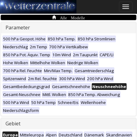
Toggle
naviga
Alle Modelle
Parameter
500 hPa Geopot. Höhe
850 hPa Temp.
850 hPa Stromlinien
Niederschlag
2m Temp
700 hPa Vertikalbew
850 hPa Pot. Äquiv. Temp
10m Wind
2m Taupunkt
CAPE/LI
Hohe Wolken
Mittelhohe Wolken
Niedrige Wolken
700 hPa Rel. Feuchte
Min/Max Temp.
Gesamtniederschlag
Spitzenwind
2m Rel. feuchte
300 hPa Wind
200 hPa Wind
Gesamtbedeckungsgrad
Gesamtschneehöhe
Neuschneehöhe
Gesamt-Neuschnee
Mittl. Wolken
850 hPa Temp. Abweichung
500 hPa Wind
50 hPa Temp
Schnee/Eis
Wellenhoehe
Niederschlagsform
Gebiet
Europa
Mitteleuropa
Alpen
Deutschland
Dänemark
Skandinavien