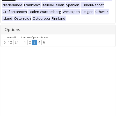
Niederlande
Frankreich
Italien/Balkan
Spanien
Türkei/Nahost
Großbritannien
Baden Württemberg
Westalpen
Belgien
Schweiz
Island
Österreich
Osteuropa
Finnland
Options
Intervall
Number of panels in row
6
12
24
1
2
3
4
6