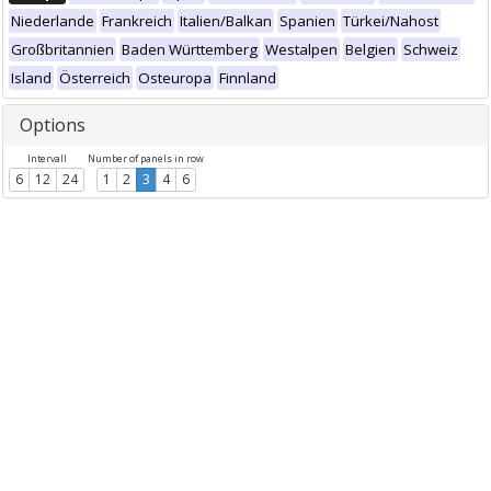
Niederlande
Frankreich
Italien/Balkan
Spanien
Türkei/Nahost
Großbritannien
Baden Württemberg
Westalpen
Belgien
Schweiz
Island
Österreich
Osteuropa
Finnland
Options
Intervall
Number of panels in row
6
12
24
1
2
3
4
6