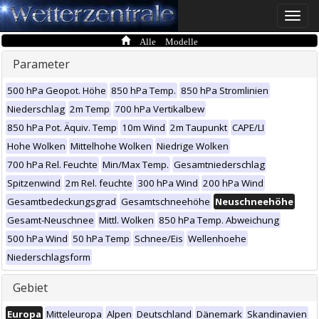
Toggle
naviga
Alle Modelle
Parameter
500 hPa Geopot. Höhe
850 hPa Temp.
850 hPa Stromlinien
Niederschlag
2m Temp
700 hPa Vertikalbew
850 hPa Pot. Äquiv. Temp
10m Wind
2m Taupunkt
CAPE/LI
Hohe Wolken
Mittelhohe Wolken
Niedrige Wolken
700 hPa Rel. Feuchte
Min/Max Temp.
Gesamtniederschlag
Spitzenwind
2m Rel. feuchte
300 hPa Wind
200 hPa Wind
Gesamtbedeckungsgrad
Gesamtschneehöhe
Neuschneehöhe
Gesamt-Neuschnee
Mittl. Wolken
850 hPa Temp. Abweichung
500 hPa Wind
50 hPa Temp
Schnee/Eis
Wellenhoehe
Niederschlagsform
Gebiet
Europa
Mitteleuropa
Alpen
Deutschland
Dänemark
Skandinavien