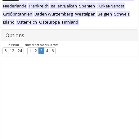
Niederlande
Frankreich
Italien/Balkan
Spanien
Türkei/Nahost
Großbritannien
Baden Württemberg
Westalpen
Belgien
Schweiz
Island
Österreich
Osteuropa
Finnland
Options
Intervall
Number of panels in row
6
12
24
1
2
3
4
6