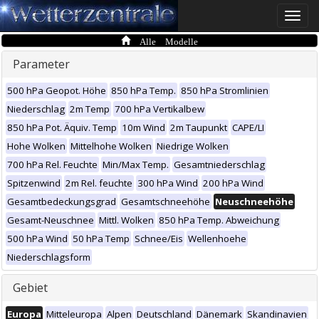
Toggle
naviga
Alle Modelle
Parameter
500 hPa Geopot. Höhe
850 hPa Temp.
850 hPa Stromlinien
Niederschlag
2m Temp
700 hPa Vertikalbew
850 hPa Pot. Äquiv. Temp
10m Wind
2m Taupunkt
CAPE/LI
Hohe Wolken
Mittelhohe Wolken
Niedrige Wolken
700 hPa Rel. Feuchte
Min/Max Temp.
Gesamtniederschlag
Spitzenwind
2m Rel. feuchte
300 hPa Wind
200 hPa Wind
Gesamtbedeckungsgrad
Gesamtschneehöhe
Neuschneehöhe
Gesamt-Neuschnee
Mittl. Wolken
850 hPa Temp. Abweichung
500 hPa Wind
50 hPa Temp
Schnee/Eis
Wellenhoehe
Niederschlagsform
Gebiet
Europa
Mitteleuropa
Alpen
Deutschland
Dänemark
Skandinavien