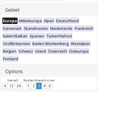
Gebiet
Europa
Mitteleuropa
Alpen
Deutschland
Dänemark
Skandinavien
Niederlande
Frankreich
Italien/Balkan
Spanien
Türkei/Nahost
Großbritannien
Baden Württemberg
Westalpen
Belgien
Schweiz
Island
Österreich
Osteuropa
Finnland
Options
Intervall
Number of panels in row
6
12
24
1
2
3
4
6