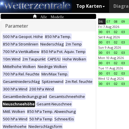
Top Karten
Diagr
Alle Modelle
06
07
08
09
Parameter
Fri 7 Aug 2026
00
01
02
03
500 hPa Geopot. Höhe
850 hPa Temp.
Sat 8 Aug 2026
00
01
02
03
850 hPa Stromlinien
Niederschlag
2m Temp
Sun 9 Aug 2026
700 hPa Vertikalbew
850 hPa Pot. Äquiv. Temp
00
01
02
03
Mon 10 Aug 2026
10m Wind
2m Taupunkt
CAPE/LI
Hohe Wolken
00
01
02
03
Mittelhohe Wolken
Niedrige Wolken
Tue 11 Aug 2026
00
01
02
03
700 hPa Rel. Feuchte
Min/Max Temp.
Wed 12 Aug 2026
Gesamtniederschlag
Spitzenwind
2m Rel. feuchte
00
01
02
03
300 hPa Wind
200 hPa Wind
Gesamtbedeckungsgrad
Gesamtschneehöhe
Neuschneehöhe
Gesamt-Neuschnee
Mittl. Wolken
850 hPa Temp. Abweichung
500 hPa Wind
50 hPa Temp
Schnee/Eis
Wellenhoehe
Niederschlagsform