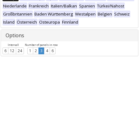
Niederlande
Frankreich
Italien/Balkan
Spanien
Türkei/Nahost
Großbritannien
Baden Württemberg
Westalpen
Belgien
Schweiz
Island
Österreich
Osteuropa
Finnland
Options
Intervall
Number of panels in row
6
12
24
1
2
3
4
6