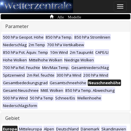
Toggle
naviga
Alle Modelle
Parameter
500 hPa Geopot. Höhe
850 hPa Temp.
850 hPa Stromlinien
Niederschlag
2m Temp
700 hPa Vertikalbew
850 hPa Pot. Äquiv. Temp
10m Wind
2m Taupunkt
CAPE/LI
Hohe Wolken
Mittelhohe Wolken
Niedrige Wolken
700 hPa Rel. Feuchte
Min/Max Temp.
Gesamtniederschlag
Spitzenwind
2m Rel. feuchte
300 hPa Wind
200 hPa Wind
Gesamtbedeckungsgrad
Gesamtschneehöhe
Neuschneehöhe
Gesamt-Neuschnee
Mittl. Wolken
850 hPa Temp. Abweichung
500 hPa Wind
50 hPa Temp
Schnee/Eis
Wellenhoehe
Niederschlagsform
Gebiet
Europa
Mitteleuropa
Alpen
Deutschland
Dänemark
Skandinavien