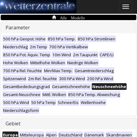
Toggle
naviga
Alle Modelle
Parameter
500 hPa Geopot. Höhe
850 hPa Temp.
850 hPa Stromlinien
Niederschlag
2m Temp
700 hPa Vertikalbew
850 hPa Pot. Äquiv. Temp
10m Wind
2m Taupunkt
CAPE/LI
Hohe Wolken
Mittelhohe Wolken
Niedrige Wolken
700 hPa Rel. Feuchte
Min/Max Temp.
Gesamtniederschlag
Spitzenwind
2m Rel. feuchte
300 hPa Wind
200 hPa Wind
Gesamtbedeckungsgrad
Gesamtschneehöhe
Neuschneehöhe
Gesamt-Neuschnee
Mittl. Wolken
850 hPa Temp. Abweichung
500 hPa Wind
50 hPa Temp
Schnee/Eis
Wellenhoehe
Niederschlagsform
Gebiet
Europa
Mitteleuropa
Alpen
Deutschland
Dänemark
Skandinavien