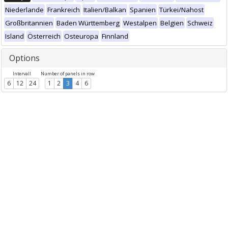
Niederlande
Frankreich
Italien/Balkan
Spanien
Türkei/Nahost
Großbritannien
Baden Württemberg
Westalpen
Belgien
Schweiz
Island
Österreich
Osteuropa
Finnland
Options
Intervall
Number of panels in row
6
12
24
1
2
3
4
6