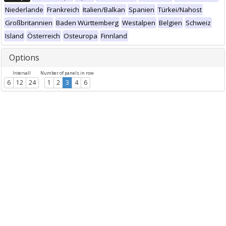
Niederlande
Frankreich
Italien/Balkan
Spanien
Türkei/Nahost
Großbritannien
Baden Württemberg
Westalpen
Belgien
Schweiz
Island
Österreich
Osteuropa
Finnland
Options
Intervall
Number of panels in row
6
12
24
1
2
3
4
6