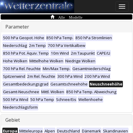
Toggle
naviga
Alle Modelle
Parameter
500 hPa Geopot. Höhe
850 hPa Temp.
850 hPa Stromlinien
Niederschlag
2m Temp
700 hPa Vertikalbew
850 hPa Pot. Äquiv. Temp
10m Wind
2m Taupunkt
CAPE/LI
Hohe Wolken
Mittelhohe Wolken
Niedrige Wolken
700 hPa Rel. Feuchte
Min/Max Temp.
Gesamtniederschlag
Spitzenwind
2m Rel. feuchte
300 hPa Wind
200 hPa Wind
Gesamtbedeckungsgrad
Gesamtschneehöhe
Neuschneehöhe
Gesamt-Neuschnee
Mittl. Wolken
850 hPa Temp. Abweichung
500 hPa Wind
50 hPa Temp
Schnee/Eis
Wellenhoehe
Niederschlagsform
Gebiet
Europa
Mitteleuropa
Alpen
Deutschland
Dänemark
Skandinavien