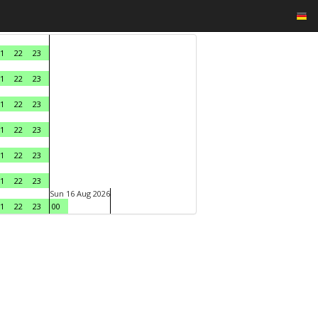
1
22
23
1
22
23
1
22
23
1
22
23
1
22
23
1
22
23
Sun 16 Aug 2026
1
22
23
00