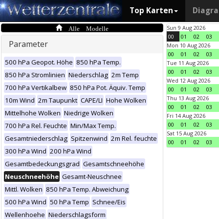
Top Karten
Diagr
Alle Modelle
Sun 9 Aug 2026
00
01
02
03
Parameter
Mon 10 Aug 2026
00
01
02
03
500 hPa Geopot. Höhe
850 hPa Temp.
Tue 11 Aug 2026
00
01
02
03
850 hPa Stromlinien
Niederschlag
2m Temp
Wed 12 Aug 2026
700 hPa Vertikalbew
850 hPa Pot. Äquiv. Temp
00
01
02
03
Thu 13 Aug 2026
10m Wind
2m Taupunkt
CAPE/LI
Hohe Wolken
00
01
02
03
Mittelhohe Wolken
Niedrige Wolken
Fri 14 Aug 2026
00
01
02
03
700 hPa Rel. Feuchte
Min/Max Temp.
Sat 15 Aug 2026
Gesamtniederschlag
Spitzenwind
2m Rel. feuchte
00
01
02
03
300 hPa Wind
200 hPa Wind
Gesamtbedeckungsgrad
Gesamtschneehöhe
Neuschneehöhe
Gesamt-Neuschnee
Mittl. Wolken
850 hPa Temp. Abweichung
500 hPa Wind
50 hPa Temp
Schnee/Eis
Wellenhoehe
Niederschlagsform