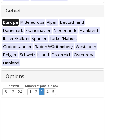
Gebiet
Europa
Mitteleuropa
Alpen
Deutschland
Dänemark
Skandinavien
Niederlande
Frankreich
Italien/Balkan
Spanien
Türkei/Nahost
Großbritannien
Baden Württemberg
Westalpen
Belgien
Schweiz
Island
Österreich
Osteuropa
Finnland
Options
Intervall
Number of panels in row
6
12
24
1
2
3
4
6