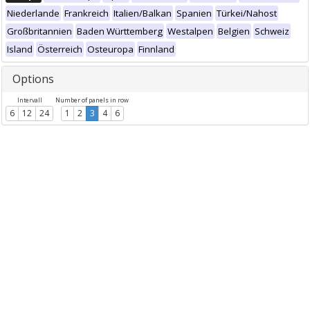
Niederlande
Frankreich
Italien/Balkan
Spanien
Türkei/Nahost
Großbritannien
Baden Württemberg
Westalpen
Belgien
Schweiz
Island
Österreich
Osteuropa
Finnland
Options
Intervall
Number of panels in row
6
12
24
1
2
3
4
6