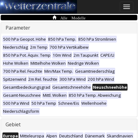
Toggle
naviga
Alle Modelle
Parameter
500 hPa Geopot. Höhe
850 hPa Temp.
850 hPa Stromlinien
Niederschlag
2m Temp
700 hPa Vertikalbew
850 hPa Pot. Äquiv. Temp
10m Wind
2m Taupunkt
CAPE/LI
Hohe Wolken
Mittelhohe Wolken
Niedrige Wolken
700 hPa Rel. Feuchte
Min/Max Temp.
Gesamtniederschlag
Spitzenwind
2m Rel. feuchte
300 hPa Wind
200 hPa Wind
Gesamtbedeckungsgrad
Gesamtschneehöhe
Neuschneehöhe
Gesamt-Neuschnee
Mittl. Wolken
850 hPa Temp. Abweichung
500 hPa Wind
50 hPa Temp
Schnee/Eis
Wellenhoehe
Niederschlagsform
Gebiet
Europa
Mitteleuropa
Alpen
Deutschland
Dänemark
Skandinavien