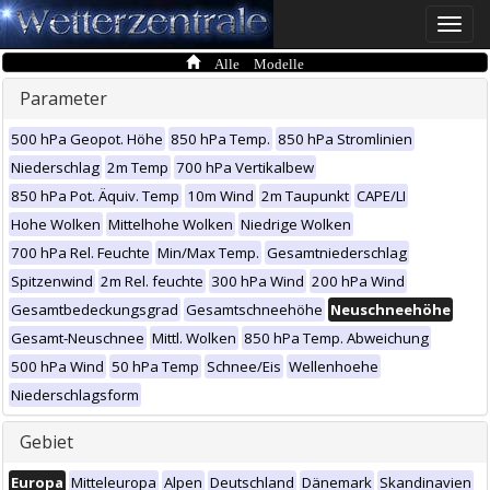
Toggle
naviga
Alle Modelle
Parameter
500 hPa Geopot. Höhe
850 hPa Temp.
850 hPa Stromlinien
Niederschlag
2m Temp
700 hPa Vertikalbew
850 hPa Pot. Äquiv. Temp
10m Wind
2m Taupunkt
CAPE/LI
Hohe Wolken
Mittelhohe Wolken
Niedrige Wolken
700 hPa Rel. Feuchte
Min/Max Temp.
Gesamtniederschlag
Spitzenwind
2m Rel. feuchte
300 hPa Wind
200 hPa Wind
Gesamtbedeckungsgrad
Gesamtschneehöhe
Neuschneehöhe
Gesamt-Neuschnee
Mittl. Wolken
850 hPa Temp. Abweichung
500 hPa Wind
50 hPa Temp
Schnee/Eis
Wellenhoehe
Niederschlagsform
Gebiet
Europa
Mitteleuropa
Alpen
Deutschland
Dänemark
Skandinavien