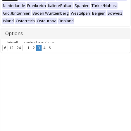
Niederlande
Frankreich
Italien/Balkan
Spanien
Türkei/Nahost
Großbritannien
Baden Württemberg
Westalpen
Belgien
Schweiz
Island
Österreich
Osteuropa
Finnland
Options
Intervall
Number of panels in row
6
12
24
1
2
3
4
6