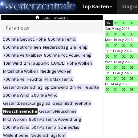
Top Karten
Diagr
Alle Modelle
06
07
08
09
Parameter
Sun 9 Aug 2026
00
01
02
03
500 hPa Geopot. Höhe
850 hPa Temp.
Mon 10 Aug 2026
00
01
02
03
850 hPa Stromlinien
Niederschlag
2m Temp
Tue 11 Aug 2026
700 hPa Vertikalbew
850 hPa Pot. Äquiv. Temp
00
01
02
03
Wed 12 Aug 2026
10m Wind
2m Taupunkt
CAPE/LI
Hohe Wolken
00
01
02
03
Mittelhohe Wolken
Niedrige Wolken
Thu 13 Aug 2026
00
01
02
03
700 hPa Rel. Feuchte
Min/Max Temp.
Fri 14 Aug 2026
Gesamtniederschlag
Spitzenwind
2m Rel. feuchte
00
01
02
03
300 hPa Wind
200 hPa Wind
Gesamtbedeckungsgrad
Gesamtschneehöhe
Neuschneehöhe
Gesamt-Neuschnee
Mittl. Wolken
850 hPa Temp. Abweichung
500 hPa Wind
50 hPa Temp
Schnee/Eis
Wellenhoehe
Niederschlagsform