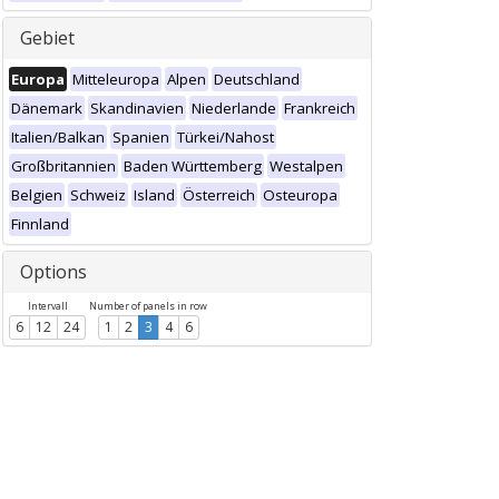
Gebiet
Europa
Mitteleuropa
Alpen
Deutschland
Dänemark
Skandinavien
Niederlande
Frankreich
Italien/Balkan
Spanien
Türkei/Nahost
Großbritannien
Baden Württemberg
Westalpen
Belgien
Schweiz
Island
Österreich
Osteuropa
Finnland
Options
Intervall
Number of panels in row
6
12
24
1
2
3
4
6