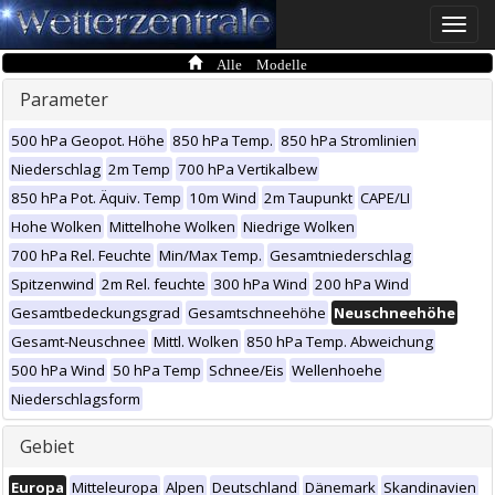
Toggle
naviga
Alle Modelle
Parameter
500 hPa Geopot. Höhe
850 hPa Temp.
850 hPa Stromlinien
Niederschlag
2m Temp
700 hPa Vertikalbew
850 hPa Pot. Äquiv. Temp
10m Wind
2m Taupunkt
CAPE/LI
Hohe Wolken
Mittelhohe Wolken
Niedrige Wolken
700 hPa Rel. Feuchte
Min/Max Temp.
Gesamtniederschlag
Spitzenwind
2m Rel. feuchte
300 hPa Wind
200 hPa Wind
Gesamtbedeckungsgrad
Gesamtschneehöhe
Neuschneehöhe
Gesamt-Neuschnee
Mittl. Wolken
850 hPa Temp. Abweichung
500 hPa Wind
50 hPa Temp
Schnee/Eis
Wellenhoehe
Niederschlagsform
Gebiet
Europa
Mitteleuropa
Alpen
Deutschland
Dänemark
Skandinavien