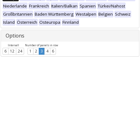
Niederlande
Frankreich
Italien/Balkan
Spanien
Türkei/Nahost
Großbritannien
Baden Württemberg
Westalpen
Belgien
Schweiz
Island
Österreich
Osteuropa
Finnland
Options
Intervall
Number of panels in row
6
12
24
1
2
3
4
6