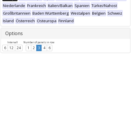
Niederlande
Frankreich
Italien/Balkan
Spanien
Türkei/Nahost
Großbritannien
Baden Württemberg
Westalpen
Belgien
Schweiz
Island
Österreich
Osteuropa
Finnland
Options
Intervall
Number of panels in row
6
12
24
1
2
3
4
6