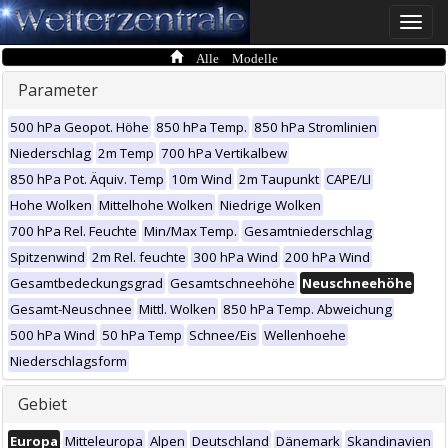
Toggle
naviga
Alle Modelle
Parameter
500 hPa Geopot. Höhe
850 hPa Temp.
850 hPa Stromlinien
Niederschlag
2m Temp
700 hPa Vertikalbew
850 hPa Pot. Äquiv. Temp
10m Wind
2m Taupunkt
CAPE/LI
Hohe Wolken
Mittelhohe Wolken
Niedrige Wolken
700 hPa Rel. Feuchte
Min/Max Temp.
Gesamtniederschlag
Spitzenwind
2m Rel. feuchte
300 hPa Wind
200 hPa Wind
Gesamtbedeckungsgrad
Gesamtschneehöhe
Neuschneehöhe
Gesamt-Neuschnee
Mittl. Wolken
850 hPa Temp. Abweichung
500 hPa Wind
50 hPa Temp
Schnee/Eis
Wellenhoehe
Niederschlagsform
Gebiet
Europa
Mitteleuropa
Alpen
Deutschland
Dänemark
Skandinavien