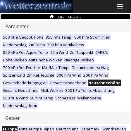
Toggle
naviga
Alle Modelle
Parameter
500 hPa Geopot. Höhe
850 hPa Temp.
850 hPa Stromlinien
Niederschlag
2m Temp
700 hPa Vertikalbew
850 hPa Pot. Äquiv. Temp
10m Wind
2m Taupunkt
CAPE/LI
Hohe Wolken
Mittelhohe Wolken
Niedrige Wolken
700 hPa Rel. Feuchte
Min/Max Temp.
Gesamtniederschlag
Spitzenwind
2m Rel. feuchte
300 hPa Wind
200 hPa Wind
Gesamtbedeckungsgrad
Gesamtschneehöhe
Neuschneehöhe
Gesamt-Neuschnee
Mittl. Wolken
850 hPa Temp. Abweichung
500 hPa Wind
50 hPa Temp
Schnee/Eis
Wellenhoehe
Niederschlagsform
Gebiet
Europa
Mitteleuropa
Alpen
Deutschland
Dänemark
Skandinavien