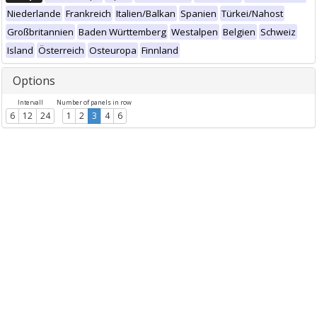
Niederlande
Frankreich
Italien/Balkan
Spanien
Türkei/Nahost
Großbritannien
Baden Württemberg
Westalpen
Belgien
Schweiz
Island
Österreich
Osteuropa
Finnland
Options
Intervall
Number of panels in row
6
12
24
1
2
3
4
6