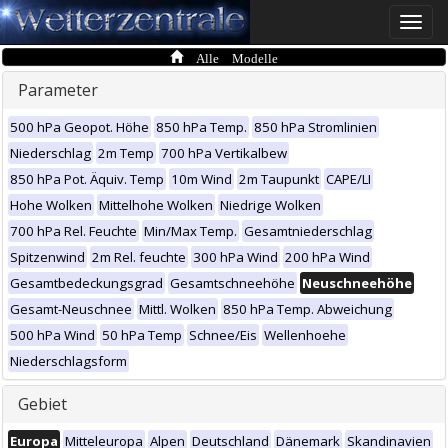
Toggle
naviga
Alle Modelle
Parameter
500 hPa Geopot. Höhe
850 hPa Temp.
850 hPa Stromlinien
Niederschlag
2m Temp
700 hPa Vertikalbew
850 hPa Pot. Äquiv. Temp
10m Wind
2m Taupunkt
CAPE/LI
Hohe Wolken
Mittelhohe Wolken
Niedrige Wolken
700 hPa Rel. Feuchte
Min/Max Temp.
Gesamtniederschlag
Spitzenwind
2m Rel. feuchte
300 hPa Wind
200 hPa Wind
Gesamtbedeckungsgrad
Gesamtschneehöhe
Neuschneehöhe
Gesamt-Neuschnee
Mittl. Wolken
850 hPa Temp. Abweichung
500 hPa Wind
50 hPa Temp
Schnee/Eis
Wellenhoehe
Niederschlagsform
Gebiet
Europa
Mitteleuropa
Alpen
Deutschland
Dänemark
Skandinavien