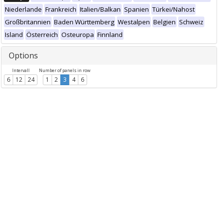
Niederlande
Frankreich
Italien/Balkan
Spanien
Türkei/Nahost
Großbritannien
Baden Württemberg
Westalpen
Belgien
Schweiz
Island
Österreich
Osteuropa
Finnland
Options
Intervall
Number of panels in row
6
12
24
1
2
3
4
6