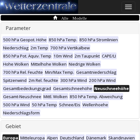
Toggle
naviga
Alle Modelle
Parameter
500 hPa Geopot. Höhe
850 hPa Temp.
850 hPa Stromlinien
Niederschlag
2m Temp
700 hPa Vertikalbew
850 hPa Pot. Äquiv. Temp
10m Wind
2m Taupunkt
CAPE/LI
Hohe Wolken
Mittelhohe Wolken
Niedrige Wolken
700 hPa Rel. Feuchte
Min/Max Temp.
Gesamtniederschlag
Spitzenwind
2m Rel. feuchte
300 hPa Wind
200 hPa Wind
Gesamtbedeckungsgrad
Gesamtschneehöhe
Neuschneehöhe
Gesamt-Neuschnee
Mittl. Wolken
850 hPa Temp. Abweichung
500 hPa Wind
50 hPa Temp
Schnee/Eis
Wellenhoehe
Niederschlagsform
Gebiet
Europa
Mitteleuropa
Alpen
Deutschland
Dänemark
Skandinavien