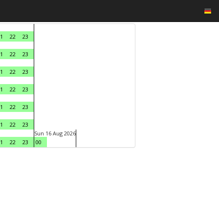
1
22
23
1
22
23
1
22
23
1
22
23
1
22
23
1
22
23
Sun 16 Aug 2026
1
22
23
00