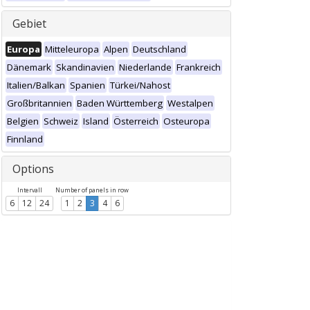
Gebiet
Europa
Mitteleuropa
Alpen
Deutschland
Dänemark
Skandinavien
Niederlande
Frankreich
Italien/Balkan
Spanien
Türkei/Nahost
Großbritannien
Baden Württemberg
Westalpen
Belgien
Schweiz
Island
Österreich
Osteuropa
Finnland
Options
Intervall
Number of panels in row
6
12
24
1
2
3
4
6