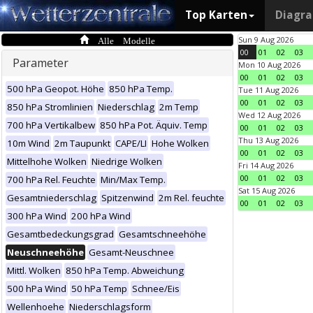
Top Karten
Diagr
Alle Modelle
Sun 9 Aug 2026
00
01
02
03
Parameter
Mon 10 Aug 2026
00
01
02
03
500 hPa Geopot. Höhe
850 hPa Temp.
Tue 11 Aug 2026
00
01
02
03
850 hPa Stromlinien
Niederschlag
2m Temp
Wed 12 Aug 2026
700 hPa Vertikalbew
850 hPa Pot. Äquiv. Temp
00
01
02
03
Thu 13 Aug 2026
10m Wind
2m Taupunkt
CAPE/LI
Hohe Wolken
00
01
02
03
Mittelhohe Wolken
Niedrige Wolken
Fri 14 Aug 2026
00
01
02
03
700 hPa Rel. Feuchte
Min/Max Temp.
Sat 15 Aug 2026
Gesamtniederschlag
Spitzenwind
2m Rel. feuchte
00
01
02
03
300 hPa Wind
200 hPa Wind
Gesamtbedeckungsgrad
Gesamtschneehöhe
Neuschneehöhe
Gesamt-Neuschnee
Mittl. Wolken
850 hPa Temp. Abweichung
500 hPa Wind
50 hPa Temp
Schnee/Eis
Wellenhoehe
Niederschlagsform