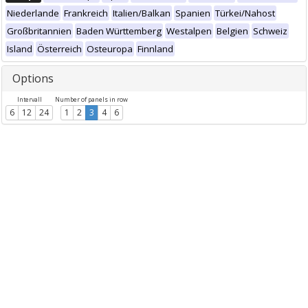
Niederlande
Frankreich
Italien/Balkan
Spanien
Türkei/Nahost
Großbritannien
Baden Württemberg
Westalpen
Belgien
Schweiz
Island
Österreich
Osteuropa
Finnland
Options
Intervall
Number of panels in row
6
12
24
1
2
3
4
6