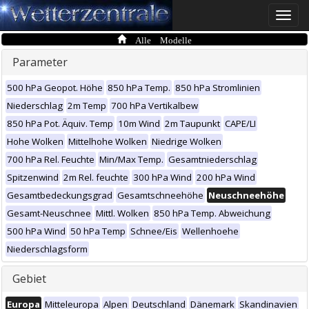
Toggle
naviga
Alle Modelle
Parameter
500 hPa Geopot. Höhe
850 hPa Temp.
850 hPa Stromlinien
Niederschlag
2m Temp
700 hPa Vertikalbew
850 hPa Pot. Äquiv. Temp
10m Wind
2m Taupunkt
CAPE/LI
Hohe Wolken
Mittelhohe Wolken
Niedrige Wolken
700 hPa Rel. Feuchte
Min/Max Temp.
Gesamtniederschlag
Spitzenwind
2m Rel. feuchte
300 hPa Wind
200 hPa Wind
Gesamtbedeckungsgrad
Gesamtschneehöhe
Neuschneehöhe
Gesamt-Neuschnee
Mittl. Wolken
850 hPa Temp. Abweichung
500 hPa Wind
50 hPa Temp
Schnee/Eis
Wellenhoehe
Niederschlagsform
Gebiet
Europa
Mitteleuropa
Alpen
Deutschland
Dänemark
Skandinavien