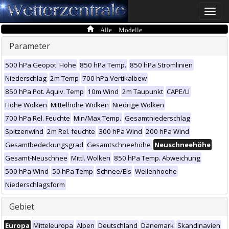
Toggle
naviga
Alle Modelle
Parameter
500 hPa Geopot. Höhe
850 hPa Temp.
850 hPa Stromlinien
Niederschlag
2m Temp
700 hPa Vertikalbew
850 hPa Pot. Äquiv. Temp
10m Wind
2m Taupunkt
CAPE/LI
Hohe Wolken
Mittelhohe Wolken
Niedrige Wolken
700 hPa Rel. Feuchte
Min/Max Temp.
Gesamtniederschlag
Spitzenwind
2m Rel. feuchte
300 hPa Wind
200 hPa Wind
Gesamtbedeckungsgrad
Gesamtschneehöhe
Neuschneehöhe
Gesamt-Neuschnee
Mittl. Wolken
850 hPa Temp. Abweichung
500 hPa Wind
50 hPa Temp
Schnee/Eis
Wellenhoehe
Niederschlagsform
Gebiet
Europa
Mitteleuropa
Alpen
Deutschland
Dänemark
Skandinavien