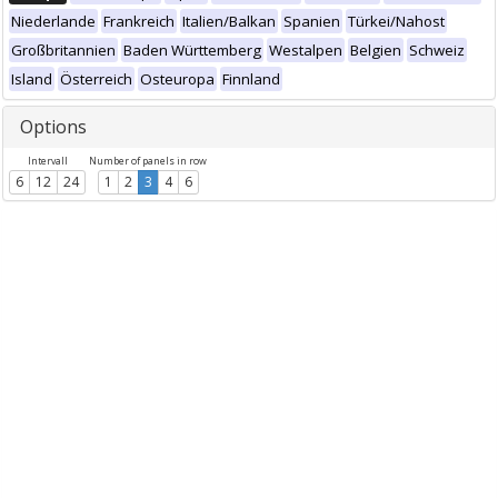
Niederlande
Frankreich
Italien/Balkan
Spanien
Türkei/Nahost
Großbritannien
Baden Württemberg
Westalpen
Belgien
Schweiz
Island
Österreich
Osteuropa
Finnland
Options
Intervall
Number of panels in row
6
12
24
1
2
3
4
6