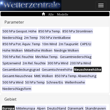
Toggle
naviga
Alle Modelle
Parameter
500 hPa Geopot. Höhe
850 hPa Temp.
850 hPa Stromlinien
Niederschlag
2m Temp
700 hPa Vertikalbew
850 hPa Pot. Äquiv. Temp
10m Wind
2m Taupunkt
CAPE/LI
Hohe Wolken
Mittelhohe Wolken
Niedrige Wolken
700 hPa Rel. Feuchte
Min/Max Temp.
Gesamtniederschlag
Spitzenwind
2m Rel. feuchte
300 hPa Wind
200 hPa Wind
Gesamtbedeckungsgrad
Gesamtschneehöhe
Neuschneehöhe
Gesamt-Neuschnee
Mittl. Wolken
850 hPa Temp. Abweichung
500 hPa Wind
50 hPa Temp
Schnee/Eis
Wellenhoehe
Niederschlagsform
Gebiet
Europa
Mitteleuropa
Alpen
Deutschland
Dänemark
Skandinavien