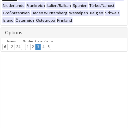
Niederlande
Frankreich
Italien/Balkan
Spanien
Türkei/Nahost
Großbritannien
Baden Württemberg
Westalpen
Belgien
Schweiz
Island
Österreich
Osteuropa
Finnland
Options
Intervall
Number of panels in row
6
12
24
1
2
3
4
6