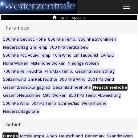
Toggle
naviga
Alle Modelle
Parameter
500 hPa Geopot. Höhe
850 hPa Temp.
850 hPa Stromlinien
Niederschlag
2m Temp
700 hPa Vertikalbew
850 hPa Pot. Äquiv. Temp
10m Wind
2m Taupunkt
CAPE/LI
Hohe Wolken
Mittelhohe Wolken
Niedrige Wolken
700 hPa Rel. Feuchte
Min/Max Temp.
Gesamtniederschlag
Spitzenwind
2m Rel. feuchte
300 hPa Wind
200 hPa Wind
Gesamtbedeckungsgrad
Gesamtschneehöhe
Neuschneehöhe
Gesamt-Neuschnee
Mittl. Wolken
850 hPa Temp. Abweichung
500 hPa Wind
50 hPa Temp
Schnee/Eis
Wellenhoehe
Niederschlagsform
Gebiet
Europa
Mitteleuropa
Alpen
Deutschland
Dänemark
Skandinavien