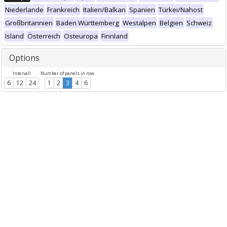
Niederlande
Frankreich
Italien/Balkan
Spanien
Türkei/Nahost
Großbritannien
Baden Württemberg
Westalpen
Belgien
Schweiz
Island
Österreich
Osteuropa
Finnland
Options
Intervall
Number of panels in row
6
12
24
1
2
3
4
6