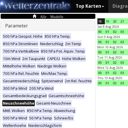
Top Karten
Diagr
Alle Modelle
18
19
20
21
Parameter
Sat 8 Aug 2026
00
01
02
03
500 hPa Geopot. Höhe
850 hPa Temp.
Sun 9 Aug 2026
00
01
02
03
850 hPa Stromlinien
Niederschlag
2m Temp
Mon 10 Aug 2026
700 hPa Vertikalbew
850 hPa Pot. Äquiv. Temp
00
01
02
03
Tue 11 Aug 2026
10m Wind
2m Taupunkt
CAPE/LI
Hohe Wolken
00
01
02
03
Mittelhohe Wolken
Niedrige Wolken
Wed 12 Aug 2026
00
01
02
03
700 hPa Rel. Feuchte
Min/Max Temp.
Thu 13 Aug 2026
Gesamtniederschlag
Spitzenwind
2m Rel. feuchte
00
01
02
03
300 hPa Wind
200 hPa Wind
Gesamtbedeckungsgrad
Gesamtschneehöhe
Neuschneehöhe
Gesamt-Neuschnee
Mittl. Wolken
850 hPa Temp. Abweichung
500 hPa Wind
50 hPa Temp
Schnee/Eis
Wellenhoehe
Niederschlagsform