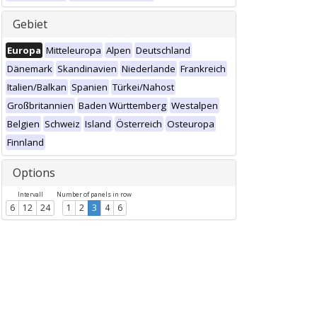
Gebiet
Europa
Mitteleuropa
Alpen
Deutschland
Dänemark
Skandinavien
Niederlande
Frankreich
Italien/Balkan
Spanien
Türkei/Nahost
Großbritannien
Baden Württemberg
Westalpen
Belgien
Schweiz
Island
Österreich
Osteuropa
Finnland
Options
Intervall
Number of panels in row
6
12
24
1
2
3
4
6