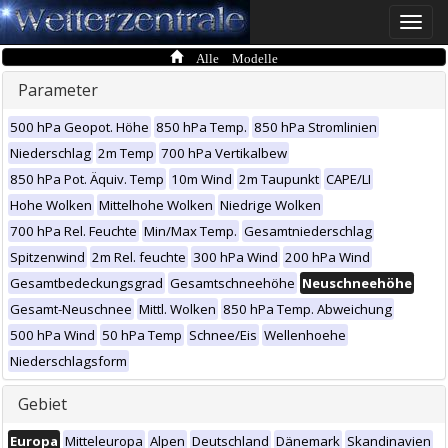
Toggle
naviga
Alle Modelle
Parameter
500 hPa Geopot. Höhe
850 hPa Temp.
850 hPa Stromlinien
Niederschlag
2m Temp
700 hPa Vertikalbew
850 hPa Pot. Äquiv. Temp
10m Wind
2m Taupunkt
CAPE/LI
Hohe Wolken
Mittelhohe Wolken
Niedrige Wolken
700 hPa Rel. Feuchte
Min/Max Temp.
Gesamtniederschlag
Spitzenwind
2m Rel. feuchte
300 hPa Wind
200 hPa Wind
Gesamtbedeckungsgrad
Gesamtschneehöhe
Neuschneehöhe
Gesamt-Neuschnee
Mittl. Wolken
850 hPa Temp. Abweichung
500 hPa Wind
50 hPa Temp
Schnee/Eis
Wellenhoehe
Niederschlagsform
Gebiet
Europa
Mitteleuropa
Alpen
Deutschland
Dänemark
Skandinavien