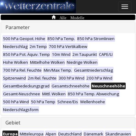
Toggle
naviga
Alle Modelle
Parameter
500 hPa Geopot. Höhe
850 hPa Temp.
850 hPa Stromlinien
Niederschlag
2m Temp
700 hPa Vertikalbew
850 hPa Pot. Äquiv. Temp
10m Wind
2m Taupunkt
CAPE/LI
Hohe Wolken
Mittelhohe Wolken
Niedrige Wolken
700 hPa Rel. Feuchte
Min/Max Temp.
Gesamtniederschlag
Spitzenwind
2m Rel. feuchte
300 hPa Wind
200 hPa Wind
Gesamtbedeckungsgrad
Gesamtschneehöhe
Neuschneehöhe
Gesamt-Neuschnee
Mittl. Wolken
850 hPa Temp. Abweichung
500 hPa Wind
50 hPa Temp
Schnee/Eis
Wellenhoehe
Niederschlagsform
Gebiet
Europa
Mitteleuropa
Alpen
Deutschland
Dänemark
Skandinavien