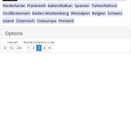
Niederlande
Frankreich
Italien/Balkan
Spanien
Türkei/Nahost
Großbritannien
Baden Württemberg
Westalpen
Belgien
Schweiz
Island
Österreich
Osteuropa
Finnland
Options
Intervall
Number of panels in row
6
12
24
1
2
3
4
6