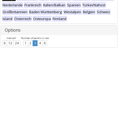
Niederlande
Frankreich
Italien/Balkan
Spanien
Türkei/Nahost
Großbritannien
Baden Württemberg
Westalpen
Belgien
Schweiz
Island
Österreich
Osteuropa
Finnland
Options
Intervall
Number of panels in row
6
12
24
1
2
3
4
6