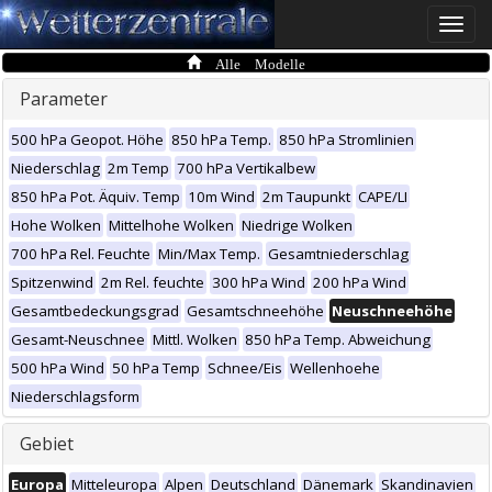
Toggle
naviga
Alle Modelle
Parameter
500 hPa Geopot. Höhe
850 hPa Temp.
850 hPa Stromlinien
Niederschlag
2m Temp
700 hPa Vertikalbew
850 hPa Pot. Äquiv. Temp
10m Wind
2m Taupunkt
CAPE/LI
Hohe Wolken
Mittelhohe Wolken
Niedrige Wolken
700 hPa Rel. Feuchte
Min/Max Temp.
Gesamtniederschlag
Spitzenwind
2m Rel. feuchte
300 hPa Wind
200 hPa Wind
Gesamtbedeckungsgrad
Gesamtschneehöhe
Neuschneehöhe
Gesamt-Neuschnee
Mittl. Wolken
850 hPa Temp. Abweichung
500 hPa Wind
50 hPa Temp
Schnee/Eis
Wellenhoehe
Niederschlagsform
Gebiet
Europa
Mitteleuropa
Alpen
Deutschland
Dänemark
Skandinavien