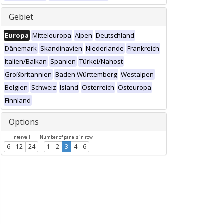
Gebiet
Europa
Mitteleuropa
Alpen
Deutschland
Dänemark
Skandinavien
Niederlande
Frankreich
Italien/Balkan
Spanien
Türkei/Nahost
Großbritannien
Baden Württemberg
Westalpen
Belgien
Schweiz
Island
Österreich
Osteuropa
Finnland
Options
Intervall
Number of panels in row
6
12
24
1
2
3
4
6