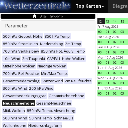
Top Karten
Diagr
Alle Modelle
12
13
14
15
Parameter
Fri 7 Aug 2026
00
01
02
03
500 hPa Geopot. Höhe
850 hPa Temp.
Sat 8 Aug 2026
00
01
02
03
850 hPa Stromlinien
Niederschlag
2m Temp
Sun 9 Aug 2026
700 hPa Vertikalbew
850 hPa Pot. Äquiv. Temp
00
01
02
03
Mon 10 Aug 2026
10m Wind
2m Taupunkt
CAPE/LI
Hohe Wolken
00
01
02
03
Mittelhohe Wolken
Niedrige Wolken
Tue 11 Aug 2026
00
01
02
03
700 hPa Rel. Feuchte
Min/Max Temp.
Wed 12 Aug 2026
Gesamtniederschlag
Spitzenwind
2m Rel. feuchte
00
01
02
03
300 hPa Wind
200 hPa Wind
Thu 13 Aug 2026
00
01
02
03
Gesamtbedeckungsgrad
Gesamtschneehöhe
Neuschneehöhe
Gesamt-Neuschnee
Mittl. Wolken
850 hPa Temp. Abweichung
500 hPa Wind
50 hPa Temp
Schnee/Eis
Wellenhoehe
Niederschlagsform