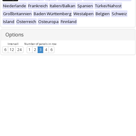
Niederlande
Frankreich
Italien/Balkan
Spanien
Türkei/Nahost
Großbritannien
Baden Württemberg
Westalpen
Belgien
Schweiz
Island
Österreich
Osteuropa
Finnland
Options
Intervall
Number of panels in row
6
12
24
1
2
3
4
6