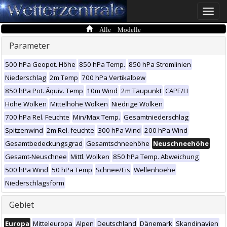
Toggle
naviga
Alle Modelle
Parameter
500 hPa Geopot. Höhe
850 hPa Temp.
850 hPa Stromlinien
Niederschlag
2m Temp
700 hPa Vertikalbew
850 hPa Pot. Äquiv. Temp
10m Wind
2m Taupunkt
CAPE/LI
Hohe Wolken
Mittelhohe Wolken
Niedrige Wolken
700 hPa Rel. Feuchte
Min/Max Temp.
Gesamtniederschlag
Spitzenwind
2m Rel. feuchte
300 hPa Wind
200 hPa Wind
Gesamtbedeckungsgrad
Gesamtschneehöhe
Neuschneehöhe
Gesamt-Neuschnee
Mittl. Wolken
850 hPa Temp. Abweichung
500 hPa Wind
50 hPa Temp
Schnee/Eis
Wellenhoehe
Niederschlagsform
Gebiet
Europa
Mitteleuropa
Alpen
Deutschland
Dänemark
Skandinavien