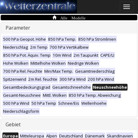
Toggle
naviga
Alle Modelle
Parameter
500 hPa Geopot. Höhe
850 hPa Temp.
850 hPa Stromlinien
Niederschlag
2m Temp
700 hPa Vertikalbew
850 hPa Pot. Äquiv. Temp
10m Wind
2m Taupunkt
CAPE/LI
Hohe Wolken
Mittelhohe Wolken
Niedrige Wolken
700 hPa Rel. Feuchte
Min/Max Temp.
Gesamtniederschlag
Spitzenwind
2m Rel. feuchte
300 hPa Wind
200 hPa Wind
Gesamtbedeckungsgrad
Gesamtschneehöhe
Neuschneehöhe
Gesamt-Neuschnee
Mittl. Wolken
850 hPa Temp. Abweichung
500 hPa Wind
50 hPa Temp
Schnee/Eis
Wellenhoehe
Niederschlagsform
Gebiet
Europa
Mitteleuropa
Alpen
Deutschland
Dänemark
Skandinavien