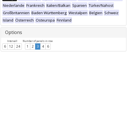
Niederlande
Frankreich
Italien/Balkan
Spanien
Türkei/Nahost
Großbritannien
Baden Württemberg
Westalpen
Belgien
Schweiz
Island
Österreich
Osteuropa
Finnland
Options
Intervall
Number of panels in row
6
12
24
1
2
3
4
6