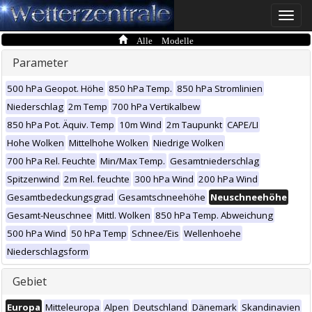
Toggle
naviga
Alle Modelle
Parameter
500 hPa Geopot. Höhe
850 hPa Temp.
850 hPa Stromlinien
Niederschlag
2m Temp
700 hPa Vertikalbew
850 hPa Pot. Äquiv. Temp
10m Wind
2m Taupunkt
CAPE/LI
Hohe Wolken
Mittelhohe Wolken
Niedrige Wolken
700 hPa Rel. Feuchte
Min/Max Temp.
Gesamtniederschlag
Spitzenwind
2m Rel. feuchte
300 hPa Wind
200 hPa Wind
Gesamtbedeckungsgrad
Gesamtschneehöhe
Neuschneehöhe
Gesamt-Neuschnee
Mittl. Wolken
850 hPa Temp. Abweichung
500 hPa Wind
50 hPa Temp
Schnee/Eis
Wellenhoehe
Niederschlagsform
Gebiet
Europa
Mitteleuropa
Alpen
Deutschland
Dänemark
Skandinavien