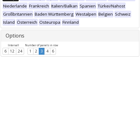
Niederlande
Frankreich
Italien/Balkan
Spanien
Türkei/Nahost
Großbritannien
Baden Württemberg
Westalpen
Belgien
Schweiz
Island
Österreich
Osteuropa
Finnland
Options
Intervall
Number of panels in row
6
12
24
1
2
3
4
6