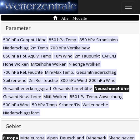
Toggle
naviga
Alle Modelle
Parameter
500 hPa Geopot. Höhe
850 hPa Temp.
850 hPa Stromlinien
Niederschlag
2m Temp
700 hPa Vertikalbew
850 hPa Pot. Äquiv. Temp
10m Wind
2m Taupunkt
CAPE/LI
Hohe Wolken
Mittelhohe Wolken
Niedrige Wolken
700 hPa Rel. Feuchte
Min/Max Temp.
Gesamtniederschlag
Spitzenwind
2m Rel. feuchte
300 hPa Wind
200 hPa Wind
Gesamtbedeckungsgrad
Gesamtschneehöhe
Neuschneehöhe
Gesamt-Neuschnee
Mittl. Wolken
850 hPa Temp. Abweichung
500 hPa Wind
50 hPa Temp
Schnee/Eis
Wellenhoehe
Niederschlagsform
Gebiet
Europa
Mitteleuropa
Alpen
Deutschland
Dänemark
Skandinavien