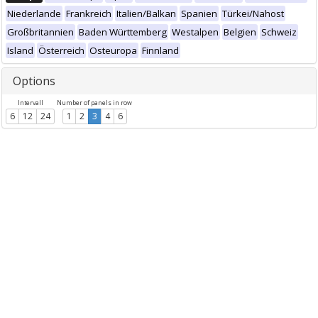
Niederlande
Frankreich
Italien/Balkan
Spanien
Türkei/Nahost
Großbritannien
Baden Württemberg
Westalpen
Belgien
Schweiz
Island
Österreich
Osteuropa
Finnland
Options
Intervall
Number of panels in row
6
12
24
1
2
3
4
6